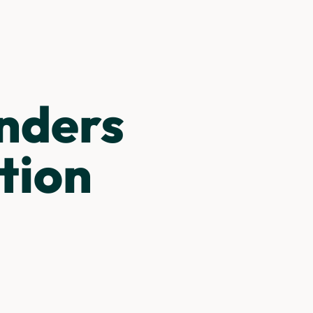
unders
tion