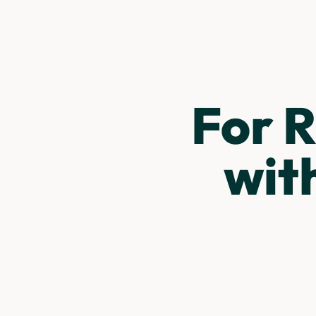
For R
wit